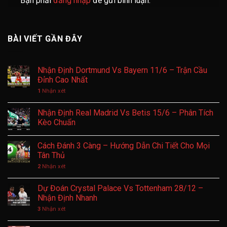
Bạn phải
đăng nhập
để gửi bình luận.
BÀI VIẾT GẦN ĐÂY
Nhận Định Dortmund Vs Bayern 11/6 – Trận Cầu
Đỉnh Cao Nhất
1
Nhận xét
Nhận Định Real Madrid Vs Betis 15/6 – Phân Tích
Kèo Chuẩn
Cách Đánh 3 Càng – Hướng Dẫn Chi Tiết Cho Mọi
Tân Thủ
2
Nhận xét
Dự Đoán Crystal Palace Vs Tottenham 28/12 –
Nhận Định Nhanh
3
Nhận xét