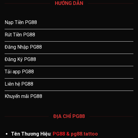
HƯỚNG DẪN
Nạp Tiền PG88
Rút Tiền PG88
Đăng Nhập PG88
Đăng Ký PG88
Tải app PG88
Liên hệ PG88
Khuyến mãi PG88
ĐỊA CHỈ PG88
Tên Thương Hiệu
:
PG88 &
pg88.tattoo