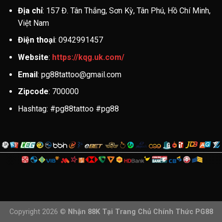
Địa chỉ
: 157 Đ. Tân Thắng, Sơn Kỳ, Tân Phú, Hồ Chí Minh,
Việt Nam
Điện thoại
: 0942991457
Website
:
https://kqg.uk.com/
Email
:
pg88tattoo@gmail.com
Zipcode
: 700000
Hashtag: #pg88tattoo #pg88
Copyright 2026 ©
Nhận 88K Tại Trang Chủ Chính Thức PG88