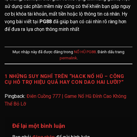
sử dụng các phần mềm này cũng có thể khiến bạn gặp nguy
cơ bị khóa tài khoản, mất tiền hoặc lộ thông tin cá nhân. Hy
vọng bài viết tại
PG88
đã giúp bạn có cái nhìn rõ ràng hơn
để đưa ra lựa chọn thông minh nhất
Mục nhập này đã được đăng trong
NỔ HŨ PG88
. Đánh dấu trang
permalink
.
1 NHỮNG SUY NGHĨ TRÊN “
HACK NỔ HŨ – CÔNG
CỤ HỖ TRỢ HIỆU QUẢ HAY CON DAO HAI LƯỠI?
”
Pingback:
Điên Cuồng 777 | Game Nổ Hũ Đỉnh Cao Không
Thể Bỏ Lỡ
Để lại một bình luận