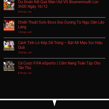
Dự Đoán Kết Quả Man Utd VS Bournemouth Lúc
3h00 Ngày 16/12
2
Nhận xét
Chiến Thuật Solo Boss Đại Dương Từ Ngư Dân Lão
Làng
1
Nhận xét
Cách Tính Lô Kép Dễ Trúng – Bật Mí Mẹo Soi Hiệu
Quả
7
Nhận xét
Cá Cược FIFA eSports | Cẩm Nang Toàn Tập Cho
Tân Thủ
5
Nhận xét