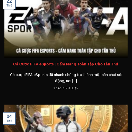
22
Th6
Cá Cược FIFA eSports | Cẩm Nang Toàn Tập Cho Tân Thủ
Cá cược FIFA eSports đã nhanh chóng trở thành một sân chơi sôi
động, nơi [...]
5 CÁC BÌNH LUẬN
04
Th6