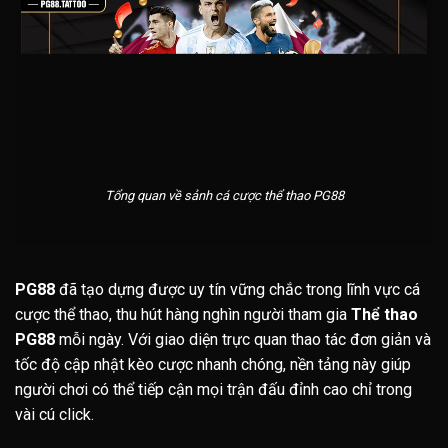
Tổng quan về sảnh cá cược thể thao PG88
PG88
đã tạo dựng được uy tín vững chắc trong lĩnh vực cá
cược thể thao, thu hút hàng nghìn người tham gia
Thể thao
PG88
mỗi ngày. Với giao diện trực quan thao tác đơn giản và
tốc độ cập nhật kèo cược nhanh chóng, nền tảng này giúp
người chơi có thể tiếp cận mọi trận đấu đỉnh cao chỉ trong
vài cú click.