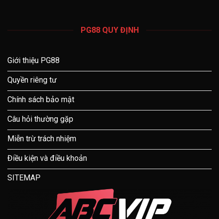
PG88 QUY ĐỊNH
Giới thiệu PG88
Quyền riêng tư
Chính sách bảo mật
Câu hỏi thường gặp
Miễn trừ trách nhiệm
Điều kiện và điều khoản
SITEMAP