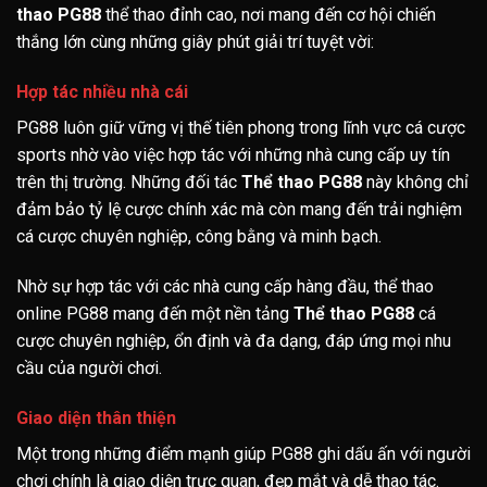
thao PG88
thể thao đỉnh cao, nơi mang đến cơ hội chiến
thắng lớn cùng những giây phút giải trí tuyệt vời:
Hợp tác nhiều nhà cái
PG88 luôn giữ vững vị thế tiên phong trong lĩnh vực cá cược
sports nhờ vào việc hợp tác với những nhà cung cấp uy tín
trên thị trường. Những đối tác
Thể thao PG88
này không chỉ
đảm bảo tỷ lệ cược chính xác mà còn mang đến trải nghiệm
cá cược chuyên nghiệp, công bằng và minh bạch.
Nhờ sự hợp tác với các nhà cung cấp hàng đầu, thể thao
online PG88 mang đến một nền tảng
Thể thao PG88
cá
cược chuyên nghiệp, ổn định và đa dạng, đáp ứng mọi nhu
cầu của người chơi.
Giao diện thân thiện
Một trong những điểm mạnh giúp PG88 ghi dấu ấn với người
chơi chính là giao diện trực quan, đẹp mắt và dễ thao tác.