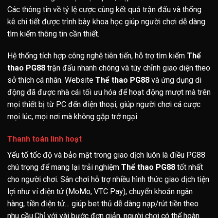
Các thông tin về tỷ lệ cược cùng kết quả trận đấu và thống
kê chi tiết được trình bày khoa học giúp người chơi dễ dàng
tìm kiếm thông tin cần thiết.
Hệ thống tích hợp công nghệ tiên tiến, hỗ trợ tìm kiếm
Thể
thao PG88
trận đấu nhanh chóng và tùy chỉnh giao diện theo
sở thích cá nhân. Website
Thể thao PG88
và ứng dụng di
động đã được nhà cái tối ưu hóa để hoạt động mượt mà trên
mọi thiết bị từ PC đến điện thoại, giúp người chơi cá cược
mọi lúc, mọi nơi mà không gặp trở ngại.
Thanh toán linh hoạt
Yếu tố tốc độ và bảo mật trong giao dịch luôn là điều PG88
chú trọng để mang lại trải nghiệm
Thể thao PG88
tốt nhất
cho người chơi. Sân chơi hỗ trợ nhiều hình thức giao dịch tiện
lợi như ví điện tử (MoMo, VTC Pay), chuyển khoản ngân
hàng, tiền điện tử… giúp bet thủ dễ dàng nạp/rút tiền theo
nhu cầu.Chỉ với vài bước đơn giản, người chơi có thể hoàn