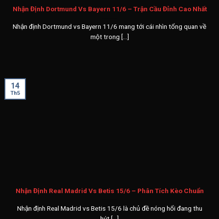
Nhận Định Dortmund Vs Bayern 11/6 – Trận Cầu Đỉnh Cao Nhất
Nhận định Dortmund vs Bayern 11/6 mang tới cái nhìn tổng quan về
một trong [...]
14
Th5
Nhận Định Real Madrid Vs Betis 15/6 – Phân Tích Kèo Chuẩn
Nhận định Real Madrid vs Betis 15/6 là chủ đề nóng hổi đang thu
hút [...]