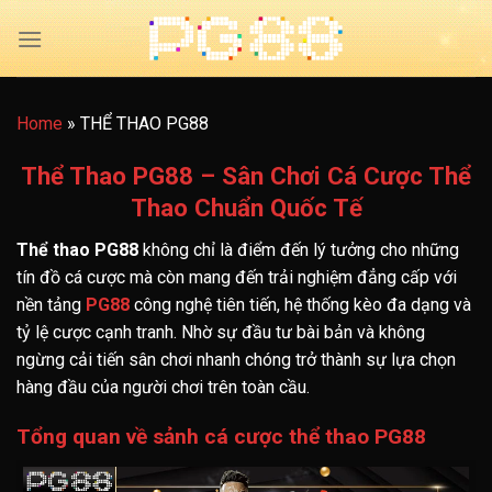
Chuyển
đến
nội
dung
Home
»
THỂ THAO PG88
Thể Thao PG88 – Sân Chơi Cá Cược Thể
Thao Chuẩn Quốc Tế
Thể thao PG88
không chỉ là điểm đến lý tưởng cho những
tín đồ cá cược mà còn mang đến trải nghiệm đẳng cấp với
nền tảng
PG88
công nghệ tiên tiến, hệ thống kèo đa dạng và
tỷ lệ cược cạnh tranh. Nhờ sự đầu tư bài bản và không
ngừng cải tiến sân chơi nhanh chóng trở thành sự lựa chọn
hàng đầu của người chơi trên toàn cầu.
Tổng quan về sảnh cá cược thể thao PG88