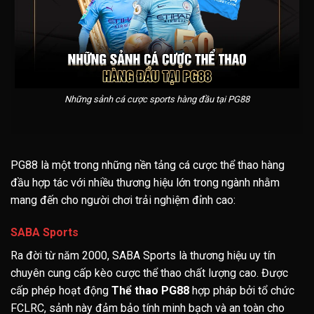
Những sảnh cá cược sports hàng đầu tại PG88
PG88 là một trong những nền tảng cá cược thể thao hàng
đầu hợp tác với nhiều thương hiệu lớn trong ngành nhằm
mang đến cho người chơi trải nghiệm đỉnh cao:
SABA Sports
Ra đời từ năm 2000, SABA Sports là thương hiệu uy tín
chuyên cung cấp kèo cược thể thao chất lượng cao. Được
cấp phép hoạt động
Thể thao PG88
hợp pháp bởi tổ chức
FCLRC, sảnh này đảm bảo tính minh bạch và an toàn cho