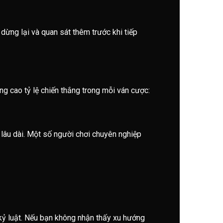
 dừng lại và quan sát thêm trước khi tiếp
g cao tỷ lệ chiến thắng trong mỗi ván cược:
 lâu dài. Một số người chơi chuyên nghiệp
 kỷ luật. Nếu bạn không nhận thấy xu hướng