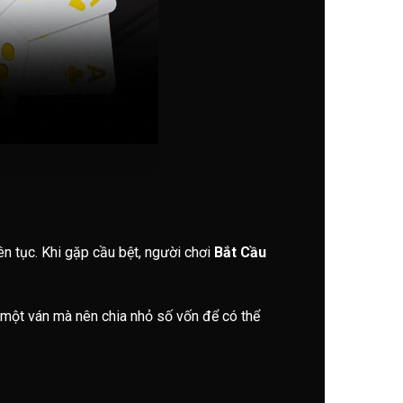
n tục. Khi gặp cầu bệt, người chơi
Bắt Cầu
o một ván mà nên chia nhỏ số vốn để có thể