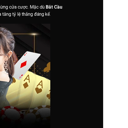
a từng cửa cược. Mặc dù
Bắt Cầu
 tăng tỷ lệ thắng đáng kể.