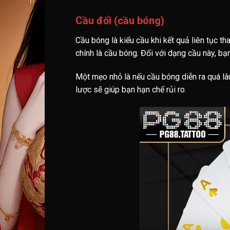
Cầu đổi (cầu bóng)
Cầu bóng là kiểu cầu khi kết quả liên tục th
chính là cầu bóng. Đối với dạng cầu này, bạ
Một mẹo nhỏ là nếu cầu bóng diễn ra quá lâu
lược sẽ giúp bạn hạn chế rủi ro.