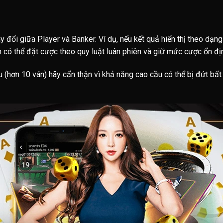
ay đổi giữa Player và Banker. Ví dụ, nếu kết quả hiển thị theo dạ
n có thể đặt cược theo quy luật luân phiên và giữ mức cược ổn đị
 (hơn 10 ván) hãy cẩn thận vì khả năng cao cầu có thể bị đứt bất c