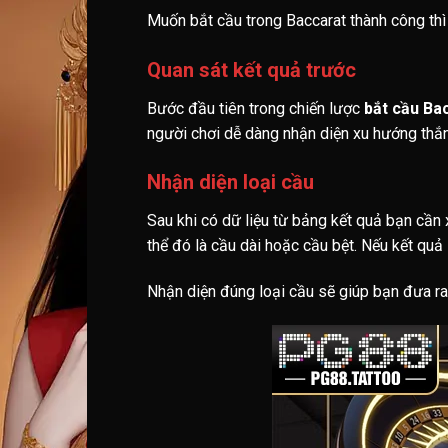
Muốn
bắt cầu trong Baccarat
thành công thì
Quan sát kết quả trước
Bước đầu tiên trong chiến lược
bắt cầu Ba
người chơi dễ dàng nhận diện xu hướng thắng
Nhận diện loại cầu
Sau khi có dữ liệu từ bảng kết quả bạn cần x
thể đó là cầu dài hoặc cầu bệt. Nếu kết quả 
Nhận diện đúng loại cầu sẽ giúp bạn đưa r