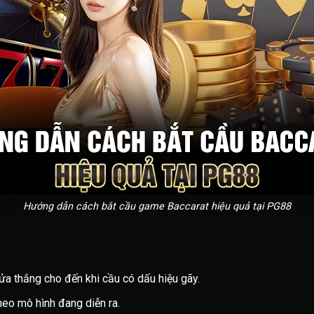
Hướng dẫn cách bắt cầu game Baccarat hiệu quả tại PG88
ửa thắng cho đến khi cầu có dấu hiệu gãy.
heo mô hình đang diễn ra.