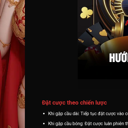
Đặt cược theo chiến lược
Khi gặp cầu dài: Tiếp tục đặt cược vào c
Khi gặp cầu bóng: Đặt cược luân phiên t