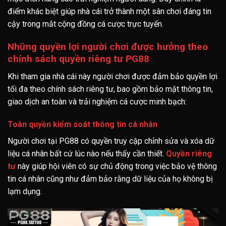
điểm khác biệt giúp nhà cái trở thành một sân chơi đáng tin
cậy trong mắt cộng đồng cá cược trực tuyến.
Những quyền lợi người chơi được hưởng theo
chính sách quyền riêng tư PG88
Khi tham gia nhà cái này người chơi được đảm bảo quyền lợi
tối đa theo chính sách riêng tư, bao gồm bảo mật thông tin,
giao dịch an toàn và trải nghiệm cá cược minh bạch:
Toàn quyền kiểm soát thông tin cá nhân
Người chơi tại PG88 có quyền truy cập chỉnh sửa và xóa dữ
liệu cá nhân bất cứ lúc nào nếu thấy cần thiết.
Quyền riêng
tư
này giúp hội viên có sự chủ động trong việc bảo vệ thông
tin cá nhân cũng như đảm bảo rằng dữ liệu của họ không bị
lạm dụng.