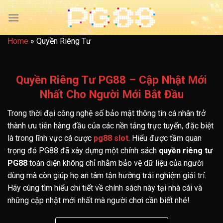
Chuyển
đến
nội
Home
»
Quyền Riêng Tư
dung
Quyền Riêng Tư PG88 – Cập Nhật Mới
Nhất Cho Người Mới Bắt Đầu
Trong thời đại công nghệ số bảo mật thông tin cá nhân trở
thành ưu tiên hàng đầu của các nền tảng trực tuyến, đặc biệt
là trong lĩnh vực cá cược
pg88 slot
. Hiểu được tầm quan
trọng đó PG88 đã xây dựng một chính sách
quyền riêng tư
PG88
toàn diện không chỉ nhằm bảo vệ dữ liệu của người
dùng mà còn giúp họ an tâm tận hưởng trải nghiệm giải trí.
Hãy cùng tìm hiểu chi tiết về chính sách này tại nhà cái và
những cập nhật mới nhất mà người chơi cần biết nhé!