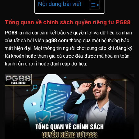
Nội dung bài viết
Tổng quan về chính sách quyền riêng tư PG88
PG88
là nhà cái cam kết bảo vệ quyền lợi và dữ liệu cá nhân
của tất cả hội viên
pg88 com
thông qua một hệ thống bảo
mật hiện đại. Mọi thông tin người chơi cung cấp khi đăng ký
tài khoản hoặc tham gia cá cược đều được mã hóa an toàn
tránh rủi ro rò rỉ hoặc đánh cắp dữ liệu.