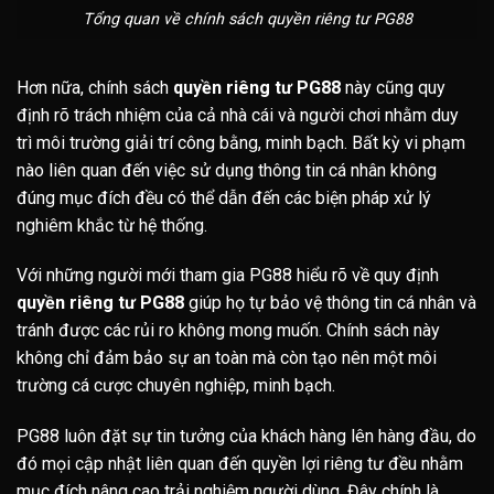
Tổng quan về chính sách quyền riêng tư PG88
Hơn nữa, chính sách
quyền riêng tư
PG88
này cũng quy
định rõ trách nhiệm của cả nhà cái và người chơi nhằm duy
trì môi trường giải trí công bằng, minh bạch. Bất kỳ vi phạm
nào liên quan đến việc sử dụng thông tin cá nhân không
đúng mục đích đều có thể dẫn đến các biện pháp xử lý
nghiêm khắc từ hệ thống.
Với những người mới tham gia PG88 hiểu rõ về
quy định
quyền riêng tư PG88
giúp họ tự bảo vệ thông tin cá nhân và
tránh được các rủi ro không mong muốn. Chính sách này
không chỉ đảm bảo sự an toàn mà còn tạo nên một môi
trường cá cược chuyên nghiệp, minh bạch.
PG88 luôn đặt sự tin tưởng của khách hàng lên hàng đầu, do
đó mọi cập nhật liên quan đến
quyền lợi riêng tư
đều nhằm
mục đích nâng cao trải nghiệm người dùng. Đây chính là