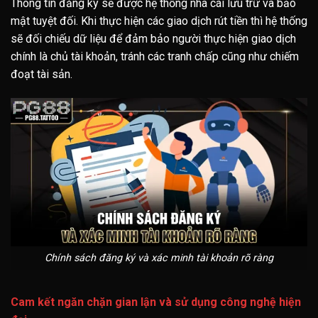
Thông tin đăng ký sẽ được hệ thống nhà cái lưu trữ và bảo
mật tuyệt đối. Khi thực hiện các giao dịch rút tiền thì hệ thống
sẽ đối chiếu dữ liệu để đảm bảo người thực hiện giao dịch
chính là chủ tài khoản, tránh các tranh chấp cũng như chiếm
đoạt tài sản.
Chính sách đăng ký và xác minh tài khoản rõ ràng
Cam kết ngăn chặn gian lận và sử dụng công nghệ hiện